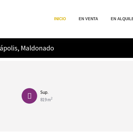
INICIO
EN VENTA
EN ALQUIL
iápolis, Maldonado
Sup.
2
819 m