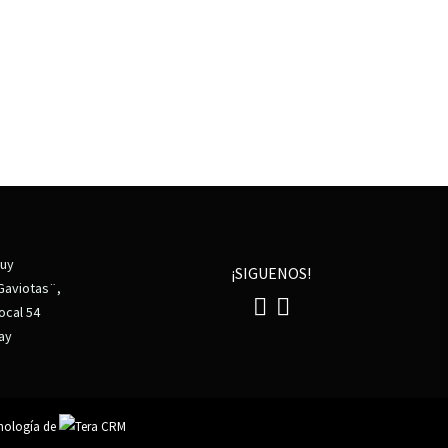
.uy
¡SIGUENOS!
Gaviotas¨,
ocal 54
ay
nología de