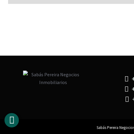
+
+
+
Sabás Pereira Negocios