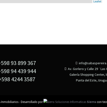
Leaflet
598 93 899 367
info@sabaspereira
Av. Gorlero y Calle 29 ¨Las 
598 94 439 944
Galería Shopping Center, l
598 4244 3587
Punta del Este, Urugu
 Inmobiliarios - Desarrollado por
Sierra
con tec