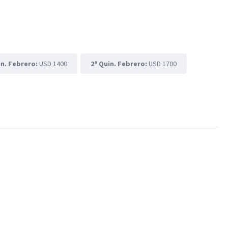
in. Febrero:
USD 1400
2ª Quin. Febrero:
USD 1700