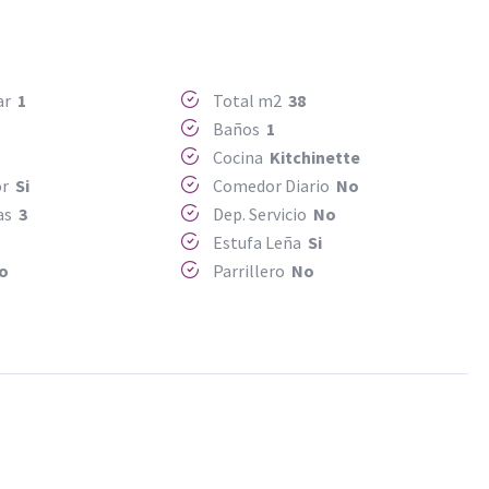
Mar
1
Total m2
38
1
Baños
1
Cocina
Kitchinette
or
Si
Comedor Diario
No
mas
3
Dep. Servicio
No
Estufa Leña
Si
o
Parrillero
No