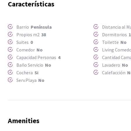
Características
Barrio
Península
Distancia al 
Propios m2
38
Dormitorios
Suites
0
Toilette
No
Comedor
No
Living Comed
Capacidad Personas
4
Cantidad Ca
Baño Servicio
No
Lavadero
No
Cochera
Si
Calefacción
N
Serv.Playa
No
Amenities