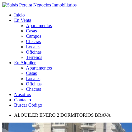
Inicio
En Venta
Apartamentos
Casas
Campos
Chacras
Locales
Oficinas
Terrenos
En Alquiler
Apartamentos
Casas
Locales
Oficinas
Chacras
Nosotros
Contacto
Buscar Código
ALQUILER ENERO 2 DORMITORIOS BRAVA